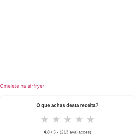
Omelete na airfryer
O que achas desta receita?
★
★
★
★
★
4.8
/ 5 - (213 avaliacoes)