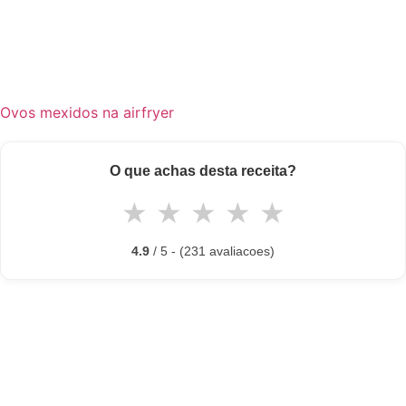
Ovos mexidos na airfryer
O que achas desta receita?
★
★
★
★
★
4.9
/ 5 - (231 avaliacoes)