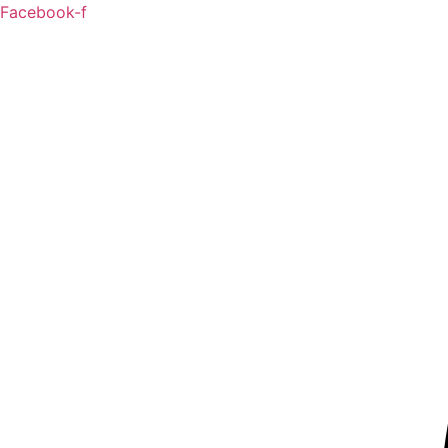
Pular
Facebook-f
para
o
conteúdo