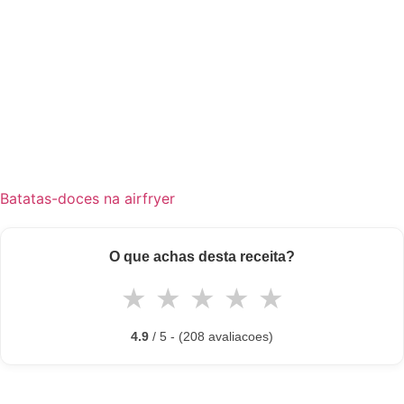
Batatas-doces na airfryer
O que achas desta receita?
★
★
★
★
★
4.9
/ 5 - (208 avaliacoes)